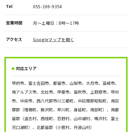
Tel
055-269-9354
営業時間
月〜土曜日：8時～17時
アクセス
Googleマップを開く
対応エリア
甲府市、富士吉田市、都留市、山梨市、大月市、韮崎市、
南アルプス市、北杜市、甲斐市、笛吹市、上野原市、甲州
市、中央市、西八代郡市川三郷町、中巨摩郡昭和町、南巨
摩郡（増穂町、鰍沢町、早川町、身延町、南部町）、南都
留郡（道志村、西桂町、忍野村、山中湖村、鳴沢村、富士
河口湖町）、北都留郡（小菅村、丹波山村）